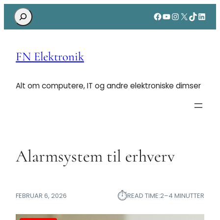
Search
Facebook
YouTube
Instagram
X
TikTok
Linke
FN Elektronik
Alt om computere, IT og andre elektroniske dimser
Alarmsystem til erhverv
⏱︎
FEBRUAR 6, 2026
READ TIME:
2–4 MINUTTER