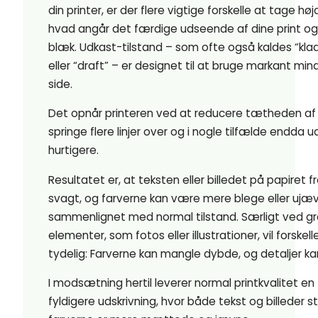
din printer, er der flere vigtige forskelle at tage hø
hvad angår det færdige udseende af dine print og
blæk. Udkast-tilstand – som ofte også kaldes “kla
eller “draft” – er designet til at bruge markant min
side.
Det opnår printeren ved at reducere tætheden af
springe flere linjer over og i nogle tilfælde endda u
hurtigere.
Resultatet er, at teksten eller billedet på papiret
svagt, og farverne kan være mere blege eller ujæ
sammenlignet med normal tilstand. Særligt ved gr
elementer, som fotos eller illustrationer, vil forske
tydelig: Farverne kan mangle dybde, og detaljer ka
I modsætning hertil leverer normal printkvalitet e
fyldigere udskrivning, hvor både tekst og billeder st