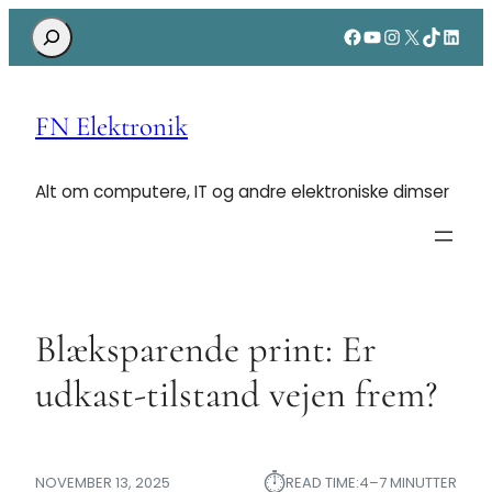
Search
Facebook
YouTube
Instagram
X
TikTok
Linke
FN Elektronik
Alt om computere, IT og andre elektroniske dimser
Blæksparende print: Er
udkast-tilstand vejen frem?
⏱︎
NOVEMBER 13, 2025
READ TIME:
4–7 MINUTTER