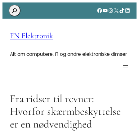
Search
Facebook
YouTube
Instagram
X
TikTok
Linke
FN Elektronik
Alt om computere, IT og andre elektroniske dimser
Fra ridser til revner:
Hvorfor skærmbeskyttelse
er en nødvendighed