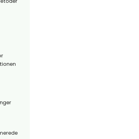
metoder
or
ationen
inger
ormerede