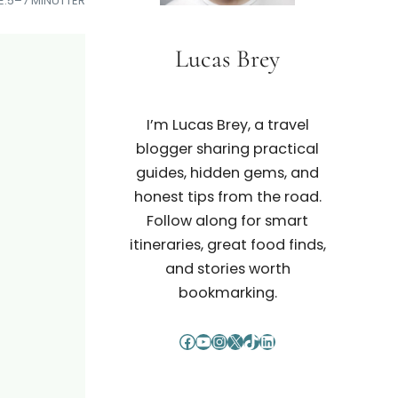
E:
5–7 MINUTTER
Lucas Brey
I’m Lucas Brey, a travel
blogger sharing practical
guides, hidden gems, and
honest tips from the road.
Follow along for smart
itineraries, great food finds,
and stories worth
bookmarking.
Facebook
YouTube
Instagram
X
TikTok
LinkedIn