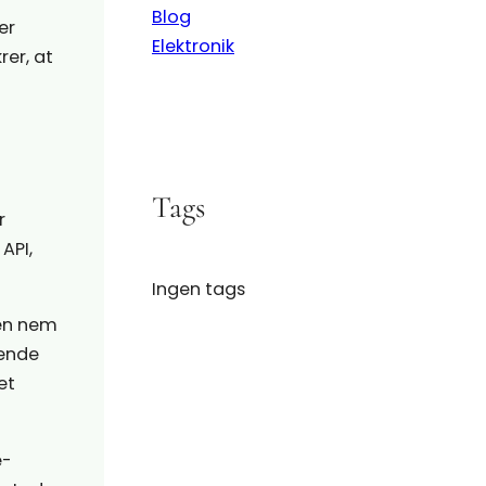
Blog
er
Elektronik
er, at
Tags
r
API,
Ingen tags
 en nem
sende
et
e-