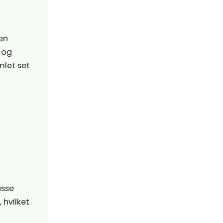
en
 og
let set
asse
 hvilket