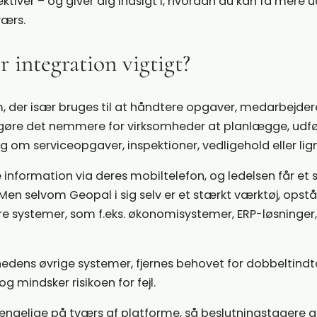
iver – og giver dig indsigt i, hvordan du kan få mere u
værs.
 integration vigtigt?
 der især bruges til at håndtere opgaver, medarbejder
at gøre det nemmere for virksomheder at planlægge, udf
 om serviceopgaver, inspektioner, vedligehold eller lig
nformation via deres mobiltelefon, og ledelsen får et 
d. Men selvom Geopal i sig selv er et stærkt værktøj, opst
re systemer, som f.eks. økonomisystemer, ERP-løsninger,
hedens øvrige systemer, fjernes behovet for dobbeltind
g mindsker risikoen for fejl.
lgængelige på tværs af platforme, så beslutningstagere a