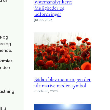
d af
systemanalytikere:
Muligheder og
udfordringer
juli 22, 2026
e og
øre og
nende.
samlet
år den
Sådan blev mom ringen det
ultimative moder-symbol
tastning
marts 30, 2026
ltid