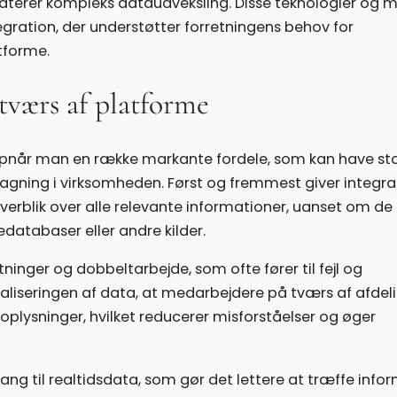
ndterer kompleks dataudveksling. Disse teknologier og 
ntegration, der understøtter forretningens behov for
tforme.
 tværs af platforme
opnår man en række markante fordele, som kan have st
tagning i virksomheden. Først og fremmest giver integr
rblik over alle relevante informationer, uanset om de
databaser eller andre kilder.
inger og dobbeltarbejde, som ofte fører til fejl og
aliseringen af data, at medarbejdere på tværs af afdel
oplysninger, hvilket reducerer misforståelser og øger
gang til realtidsdata, som gør det lettere at træffe inf