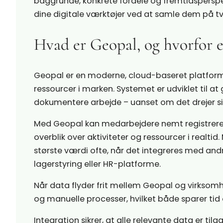
baggrunde, konkrete fordele og fremtidsperspekt
dine digitale værktøjer ved at samle dem på t
Hvad er Geopal, og hvorfor er
Geopal er en moderne, cloud-baseret platform,
ressourcer i marken. Systemet er udviklet til 
dokumentere arbejde – uanset om det drejer sig
Med Geopal kan medarbejdere nemt registrere i
overblik over aktiviteter og ressourcer i realti
største værdi ofte, når det integreres med and
lagerstyring eller HR-platforme.
Når data flyder frit mellem Geopal og virksom
og manuelle processer, hvilket både sparer tid o
Integration sikrer, at alle relevante data er ti