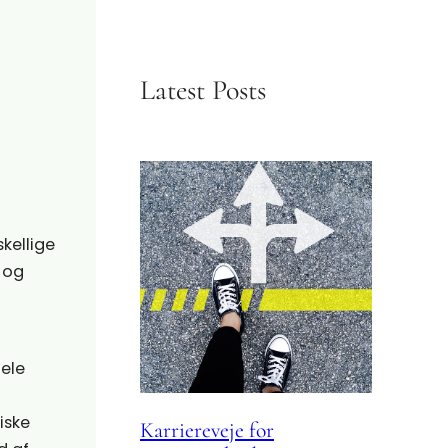
Latest Posts
skellige
 og
ele
iske
Karriereveje for