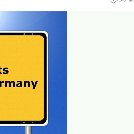
⏱︎
READ TIM