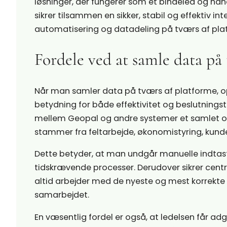
løsninger, der fungerer som et bindeled og hå
sikrer tilsammen en sikker, stabil og effektiv i
automatisering og datadeling på tværs af pla
Fordele ved at samle data på
Når man samler data på tværs af platforme, 
betydning for både effektivitet og beslutnings
mellem Geopal og andre systemer et samlet ove
stammer fra feltarbejde, økonomistyring, kunde
Dette betyder, at man undgår manuelle indtastn
tidskrævende processer. Derudover sikrer centr
altid arbejder med de nyeste og mest korrekte 
samarbejdet.
En væsentlig fordel er også, at ledelsen får ad