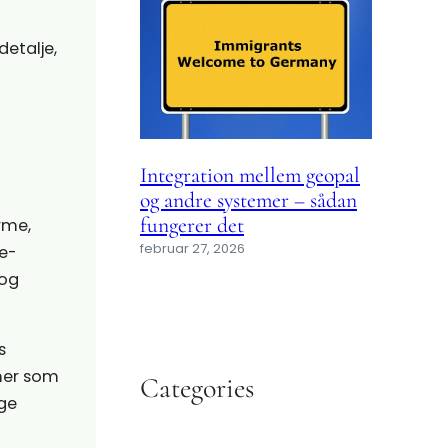
detalje,
Integration mellem geopal
og andre systemer – sådan
fungerer det
rme,
februar 27, 2026
e-
 og
s
emer som
Categories
lge