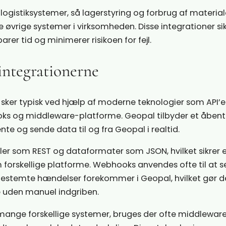
 logistiksystemer, så lagerstyring og forbrug af material
vrige systemer i virksomheden. Disse integrationer sikr
arer tid og minimerer risikoen for fejl.
integrationerne
ker typisk ved hjælp af moderne teknologier som API’e
ks og middleware-platforme. Geopal tilbyder et åbent 
te og sende data til og fra Geopal i realtid.
ler som REST og dataformater som JSON, hvilket sikrer
m forskellige platforme. Webhooks anvendes ofte til at 
bestemte hændelser forekommer i Geopal, hvilket gør d
e uden manuel indgriben.
e mange forskellige systemer, bruges der ofte middlewar