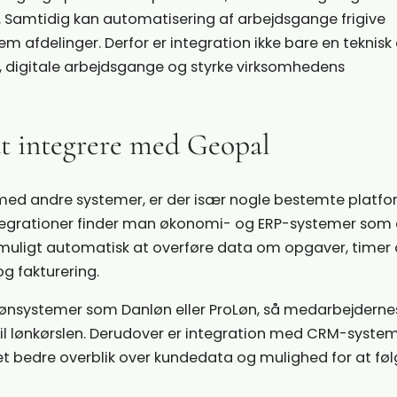
 Samtidig kan automatisering af arbejdsgange frigive
afdelinger. Derfor er integration ikke bare en teknisk 
e, digitale arbejdsgange og styrke virksomhedens
t integrere med Geopal
med andre systemer, er der især nogle bestemte platfo
ntegrationer finder man økonomi- og ERP-systemer som 
muligt automatisk at overføre data om opgaver, timer
g fakturering.
ønsystemer som Danløn eller ProLøn, så medarbejderne
til lønkørslen. Derudover er integration med CRM-syst
 et bedre overblik over kundedata og mulighed for at fø