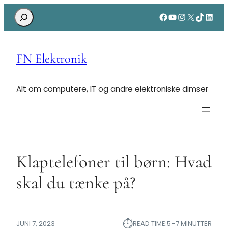
Search
Facebook
YouTube
Instagram
X
TikTok
Linke
FN Elektronik
Alt om computere, IT og andre elektroniske dimser
Klaptelefoner til børn: Hvad
skal du tænke på?
⏱︎
JUNI 7, 2023
READ TIME:
5–7 MINUTTER