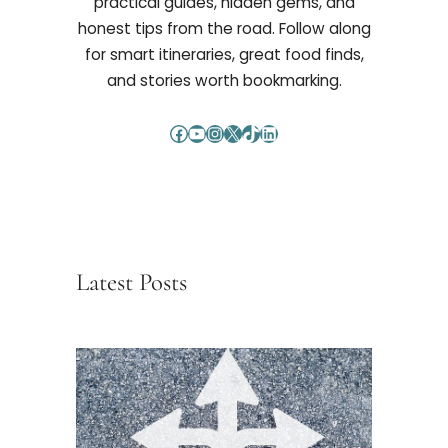
practical guides, hidden gems, and
honest tips from the road. Follow along
for smart itineraries, great food finds,
and stories worth bookmarking.
Facebook
YouTube
Instagram
X
TikTok
LinkedIn
Latest Posts