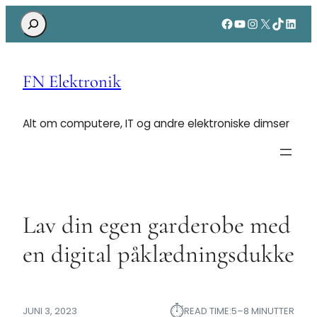
Search
Facebook
YouTube
Instagram
X
TikTok
Linke
FN Elektronik
Alt om computere, IT og andre elektroniske dimser
Lav din egen garderobe med
en digital påklædningsdukke
⏱︎
JUNI 3, 2023
READ TIME:
5–8 MINUTTER