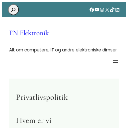
Search
Facebook
YouTube
Instagram
X
TikTok
Linke
FN Elektronik
Alt om computere, IT og andre elektroniske dimser
Privatlivspolitik
Hvem er vi