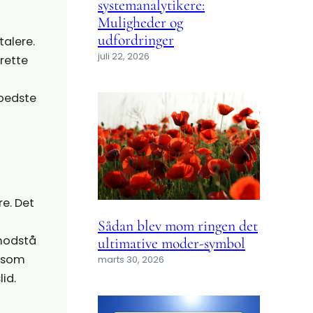
systemanalytikere:
Muligheder og
udfordringer
alere.
juli 22, 2026
rette
 bedste
re. Det
Sådan blev mom ringen det
 modstå
ultimative moder-symbol
, som
marts 30, 2026
lid.