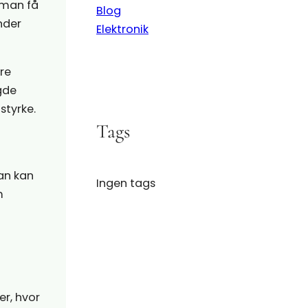
n man få
Blog
nder
Elektronik
re
gde
styrke.
Tags
man kan
Ingen tags
m
er, hvor