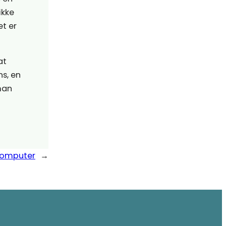
ikke
et er
at
ns, en
 man
 computer
→