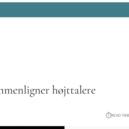
menligner højttalere
⏱︎
READ TIME