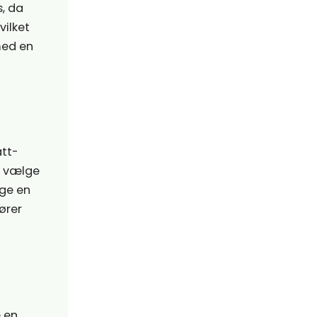
s, da
vilket
med en
att-
at vælge
lge en
kører
e en