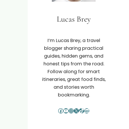
Lucas Brey
I’m Lucas Brey, a travel
blogger sharing practical
guides, hidden gems, and
honest tips from the road.
Follow along for smart
itineraries, great food finds,
and stories worth
bookmarking.
Facebook
YouTube
Instagram
X
TikTok
LinkedIn