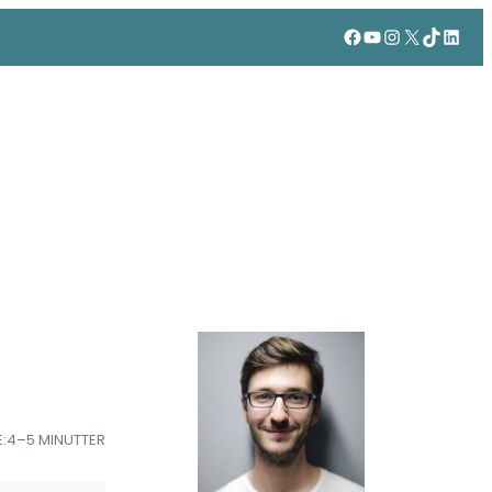
Facebook
YouTube
Instagram
X
TikTok
Linke
:
4–5 MINUTTER