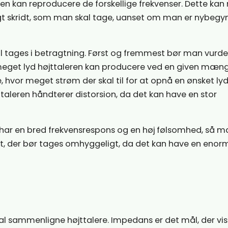
eren kan reproducere de forskellige frekvenser. Dette ka
tigt skridt, som man skal tage, uanset om man er nybegy
kal tages i betragtning. Først og fremmest bør man vurde
r meget lyd højttaleren kan producere ved en given mæn
 hvor meget strøm der skal til for at opnå en ønsket lyd
taleren håndterer distorsion, da det kan have en stor
der har en bred frekvensrespons og en høj følsomhed, så 
ridt, der bør tages omhyggeligt, da det kan have en enor
l sammenligne højttalere. Impedans er det mål, der vis