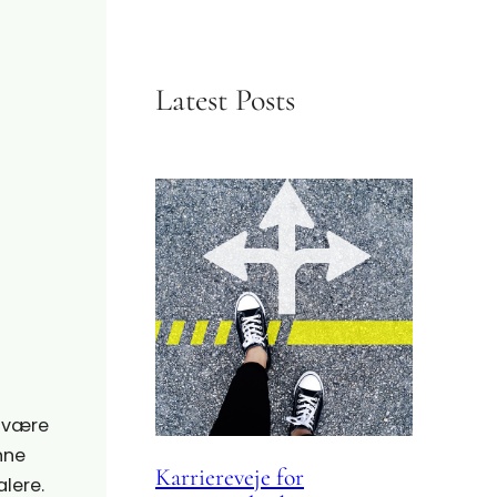
Latest Posts
t være
nne
Karriereveje for
lere.