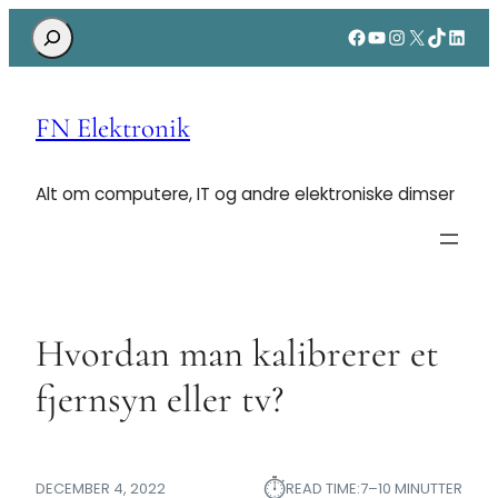
Search
Facebook
YouTube
Instagram
X
TikTok
Linke
FN Elektronik
Alt om computere, IT og andre elektroniske dimser
Hvordan man kalibrerer et
fjernsyn eller tv?
⏱︎
DECEMBER 4, 2022
READ TIME:
7–10 MINUTTER